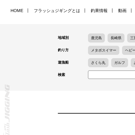
HOME
フラッシュジギングとは
釣果情報
動画
地域別
鹿児島
長崎県
三
釣り方
メタボスイマー
ヘビ
遊漁船
さくら丸
ガルフ
検索