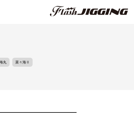
海丸
菜々海Ⅱ