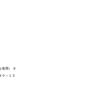
使用） オ
８０～１３