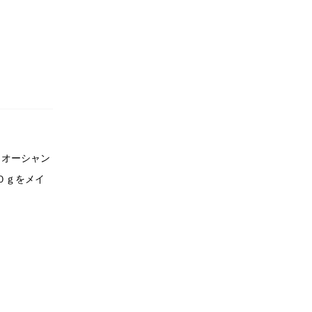
 オーシャン
０ｇをメイ