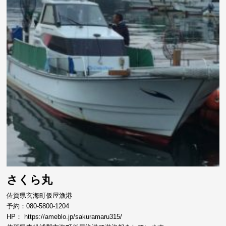
さくら丸
佐賀県玄海町仮屋漁港
予約：080-5800-1204
HP：
https://ameblo.jp/sakuramaru315/