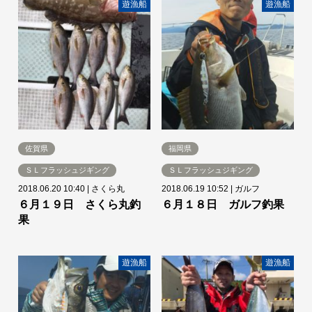
遊漁船
遊漁船
佐賀県
福岡県
ＳＬフラッシュジギング
ＳＬフラッシュジギング
2018.06.20 10:40
|
さくら丸
2018.06.19 10:52
|
ガルフ
６月１９日 さくら丸釣
６月１８日 ガルフ釣果
果
遊漁船
遊漁船