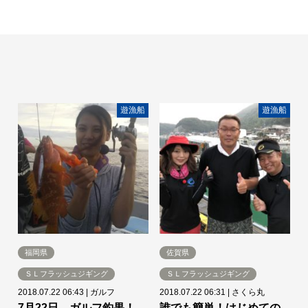
遊漁船
遊漁船
福岡県
佐賀県
ＳＬフラッシュジギング
ＳＬフラッシュジギング
2018.07.22 06:43
|
ガルフ
2018.07.22 06:31
|
さくら丸
7月22日 ガルフ釣果！
誰でも簡単！はじめての