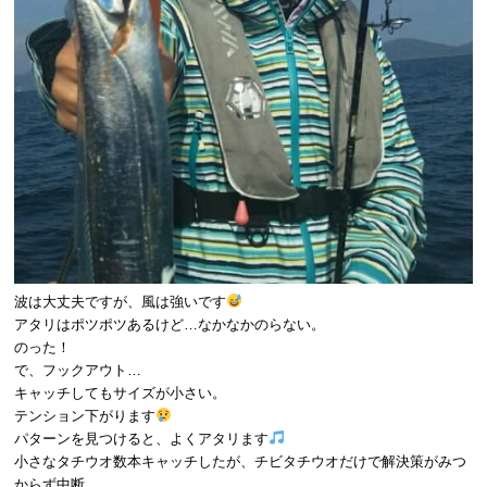
波は大丈夫ですが、風は強いです
アタリはポツポツあるけど…なかなかのらない。
のった！
で、フックアウト…
キャッチしてもサイズが小さい。
テンション下がります
パターンを見つけると、よくアタリます
小さなタチウオ数本キャッチしたが、チビタチウオだけで解決策がみつ
からず中断。